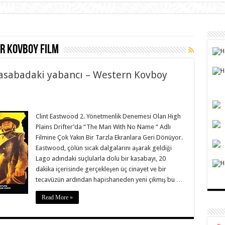
er kovboy film
 Kasabadaki yabancı – Western Kovboy
Clint Eastwood 2. Yönetmenlik Denemesi Olan High
Plains Drifter’da “The Man With No Name “ Adlı
Filmine Çok Yakın Bir Tarzla Ekranlara Geri Dönüyor.
Eastwood, çölün sıcak dalgalarını aşarak geldiği
Lago adındaki suçlularla dolu bir kasabayı, 20
dakika içerisinde gerçekleşen üç cinayet ve bir
tecavüzün ardından hapishaneden yeni çıkmış bu …
Read More »