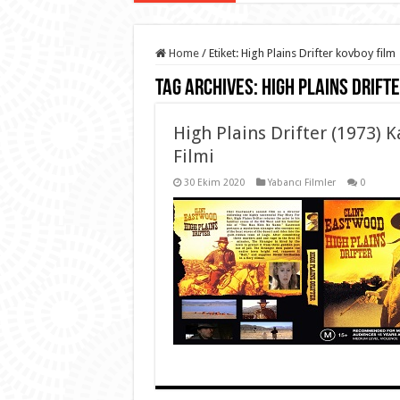
Home
/
Etiket:
High Plains Drifter kovboy film
Tag Archives:
High Plains Drift
High Plains Drifter (1973)
Filmi
30 Ekim 2020
Yabancı Filmler
0