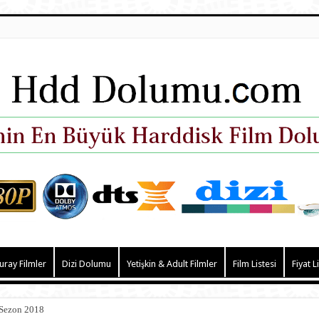
uray Filmler
Dizi Dolumu
Yetişkin & Adult Filmler
Film Listesi
Fiyat L
 Sezon 2018