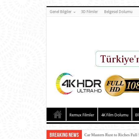
Genel Bilgiler
3D Filmler
Belgesel Dolumu
Remux Filmler
4K Film Dolumu
Bl
Breaking News
Car Masters Rust to Riches Full