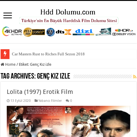
Car Masters Rust to Riches Full Sezon 2018
Home
/
Etiket:
Genç Kız izle
Tag Archives:
Genç Kız izle
Lolita (1997) Erotik Film
13 Eylül 2020
Yabancı Filmler
0