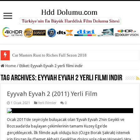
Car Masters Rust to Riches Full Sezon 2018
Home
/
Etiket:
Eyyvah Eyvah 2 yerli filmi indir
Tag Archives:
Eyyvah Eyvah 2 yerli filmi indir
Eyyvah Eyvah 2 (2011) Yerli Film
1 Ocak 2021
Yerli Filmler
0
Ocak 2011’de seyirciyle buluşacak olan ‘Eyvah Eyvah 2’nin Geyikli ve
Bozcaada’da başlayan çekimlerinin tamamı Kuzey Ege’de
gerçekleşecek. İlk filmde aşık olduğu kızı (Özge Borak Şakrak) istemek
için Firuzan ile (Demet Akbağ) Geyikli’ye doğru yola çıkan Hüseyin’i (Ata