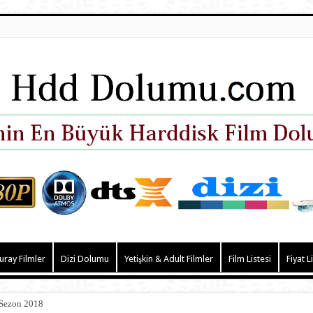
uray Filmler
Dizi Dolumu
Yetişkin & Adult Filmler
Film Listesi
Fiyat L
 Sezon 2018