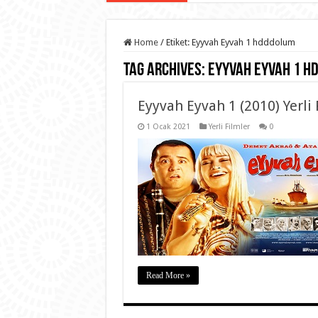
Home
/
Etiket:
Eyyvah Eyvah 1 hdddolum
Tag Archives:
Eyyvah Eyvah 1 h
Eyyvah Eyvah 1 (2010) Yerli 
1 Ocak 2021
Yerli Filmler
0
Read More »