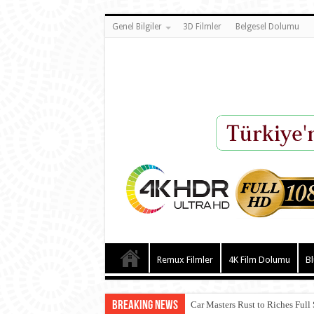
Genel Bilgiler
3D Filmler
Belgesel Dolumu
Remux Filmler
4K Film Dolumu
Bl
Breaking News
Car Masters Rust to Riches Full