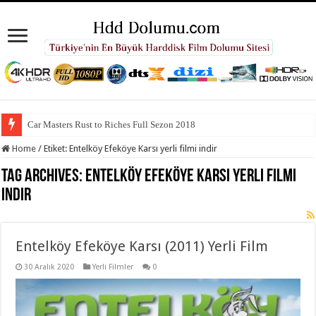
Car Masters Rust to Riches Full Sezon 2018
Home
/
Etiket:
Entelköy Efeköye Karsı yerli filmi indir
Tag Archives:
Entelköy Efeköye Karsı yerli filmi
indir
Entelköy Efeköye Karsı (2011) Yerli Film
30 Aralık 2020
Yerli Filmler
0