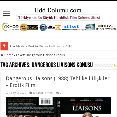
Car Masters Rust to Riches Full Sezon 2018
Home
/
Etiket:
Dangerous Liaisons konusu
Tag Archives:
Dangerous Liaisons konusu
Dangerous Liaisons (1988) Tehlikeli İlişkiler
– Erotik Film
13 Eylül 2020
Yabancı Filmler
0