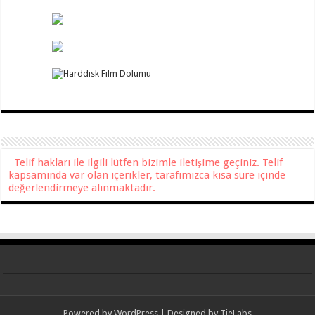
Telif hakları ile ilgili lütfen bizimle iletişime geçiniz. Telif
kapsamında var olan içerikler, tarafımızca kısa süre içinde
değerlendirmeye alınmaktadır.
Powered by
WordPress
| Designed by
TieLabs