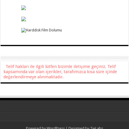
Telif hakları ile ilgili lütfen bizimle iletişime geçiniz. Telif
kapsamında var olan içerikler, tarafımızca kısa süre içinde
değerlendirmeye alınmaktadır.
Powered by
WordPress
| Designed by
TieLabs