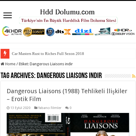
Car Masters Rust to Riches Full Sezon 2018
Home
/
Etiket:
Dangerous Liaisons indir
Tag Archives:
Dangerous Liaisons indir
Dangerous Liaisons (1988) Tehlikeli İlişkiler
– Erotik Film
13 Eylül 2020
Yabancı Filmler
0