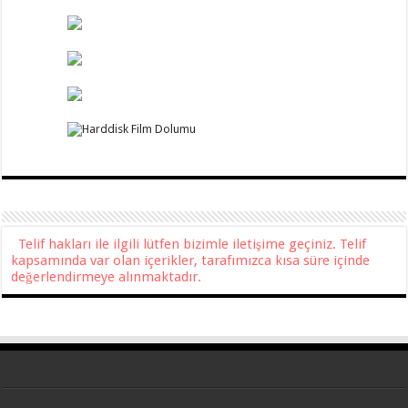
Telif hakları ile ilgili lütfen bizimle iletişime geçiniz. Telif
kapsamında var olan içerikler, tarafımızca kısa süre içinde
değerlendirmeye alınmaktadır.