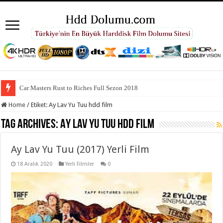
Car Masters Rust to Riches Full Sezon 2018
Home
/
Etiket:
Ay Lav Yu Tuu hdd film
Tag Archives:
Ay Lav Yu Tuu hdd film
Ay Lav Yu Tuu (2017) Yerli Film
18 Aralık 2020
Yerli Filmler
0