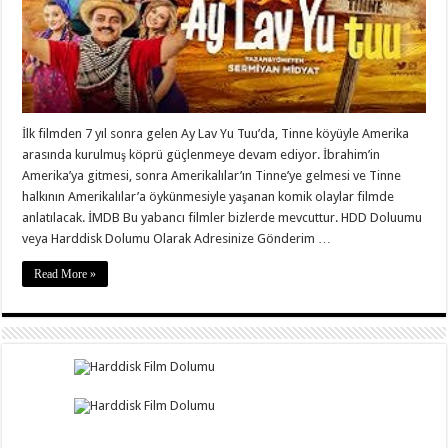
İlk filmden 7 yıl sonra gelen Ay Lav Yu Tuu’da, Tinne köyüyle Amerika
arasında kurulmuş köprü güçlenmeye devam ediyor. İbrahim’in
Amerika’ya gitmesi, sonra Amerikalılar’ın Tinne’ye gelmesi ve Tinne
halkının Amerikalılar’a öykünmesiyle yaşanan komik olaylar filmde
anlatılacak. İMDB Bu yabancı filmler bizlerde mevcuttur. HDD Doluumu
veya Harddisk Dolumu Olarak Adresinize Gönderim …
Read More »