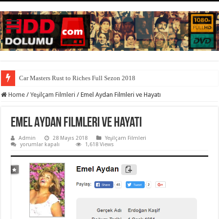
Car Masters Rust to Riches Full Sezon 2018
Home
/
Yeşilçam Filmleri
/
Emel Aydan Filmleri ve Hayatı
Emel Aydan Filmleri ve Hayatı
Admin
28 Mayıs 2018
Yeşilçam Filmleri
Emel
yorumlar kapalı
1,618 Views
Aydan
Filmleri
ve
Hayatı
için